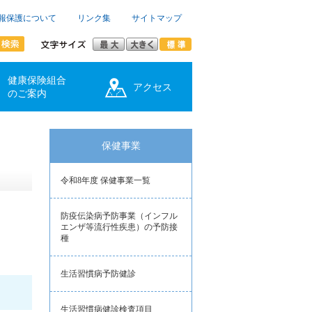
報保護について
リンク集
サイトマップ
健康保険組合
アクセス
のご案内
保健事業
令和8年度 保健事業一覧
防疫伝染病予防事業（インフル
エンザ等流行性疾患）の予防接
種
生活習慣病予防健診
生活習慣病健診検査項目