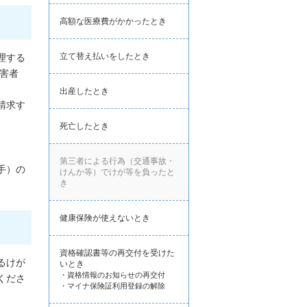
高額な医療費がかかったとき
立て替え払いをしたとき
理する
害者
出産したとき
請求す
死亡したとき
第三者による行為（交通事故・
手）の
けんか等）でけが等を負ったと
き
健康保険が使えないとき
資格確認書等の再交付を受けた
るけが
いとき
・資格情報のお知らせの再交付
くださ
・マイナ保険証利用登録の解除