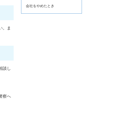
会社をやめたとき
い。ま
相談し
警察へ