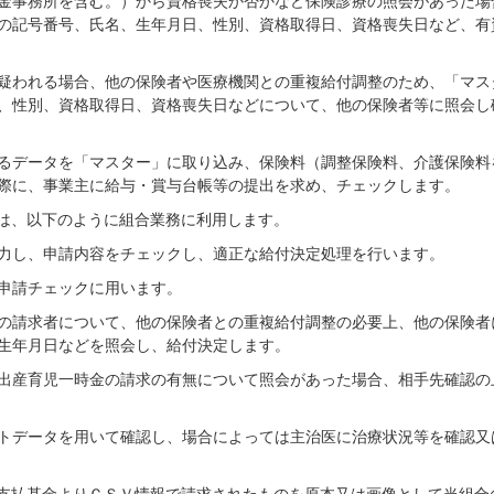
金事務所を含む。）から資格喪失か否かなど保険診療の照会があった場
の記号番号、氏名、生年月日、性別、資格取得日、資格喪失日など、有
疑われる場合、他の保険者や医療機関との重複給付調整のため、「マス
、性別、資格取得日、資格喪失日などについて、他の保険者等に照会し
るデータを「マスター」に取り込み、保険料（調整保険料、介護保険料
際に、事業主に給与・賞与台帳等の提出を求め、チェックします。
は、以下のように組合業務に利用します。
力し、申請内容をチェックし、適正な給付決定処理を行います。
申請チェックに用います。
の請求者について、他の保険者との重複給付調整の必要上、他の保険者
生年月日などを照会し、給付決定します。
出産育児一時金の請求の有無について照会があった場合、相手先確認の
トデータを用いて確認し、場合によっては主治医に治療状況等を確認又