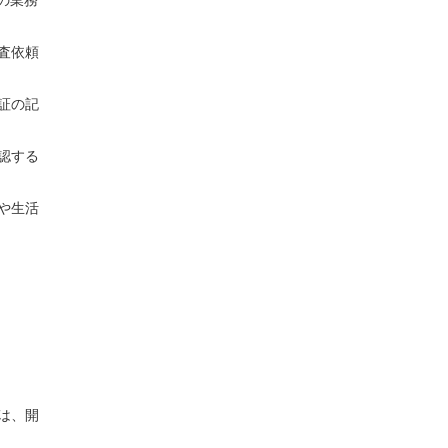
の業務
査依頼
証の記
認する
や生活
は、開