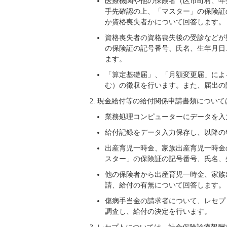
医療機関や他の保険者（区市町村、年
手先確認の上、「マスター」の保険証
か資格喪失者かについて回答します。
資格喪失者の資格喪失後の受診などが
の保険証の記号番号、氏名、生年月日
ます。
「算定基礎届」、「月額変更届」によ
む）の徴収を行います。また、届出の
現金給付等の給付関係申請書類について
業務処理コンピューターにデータを入
給付記録をデータ入力保存し、以降の
出産育児一時金、家族出産育児一時金
スター」の保険証の記号番号、氏名、
他の保険者から出産育児一時金、家族
請、給付の有無について回答します。
傷病手当金の請求者について、レセプ
調査し、給付の決定を行います。