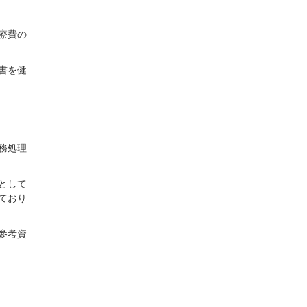
療費の
書を健
務処理
として
ており
参考資