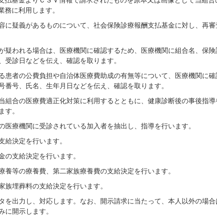
支払基金よりＣＳＶ情報で請求されたものを原本又は画像として当組合
業務に利用します。
容に疑義があるものについて、社会保険診療報酬支払基金に対し、再審
が疑われる場合は、医療機関に確認するため、医療機関に組合名、保険
、受診日などを伝え、確認を取ります。
る患者の公費負担や自治体医療費助成の有無等について、医療機関に確
号番号、氏名、生年月日などを伝え、確認を取ります。
当組合の医療費適正化対策に利用するとともに、健康診断後の事後指導
ます。
の医療機関に受診されている加入者を抽出し、指導を行います。
支給決定を行います。
金の支給決定を行います。
療養等の療養費、第二家族療養費の支給決定を行います。
家族埋葬料の支給決定を行います。
タを出力し、対応します。なお、開示請求に当たって、本人以外の場合
みに開示します。