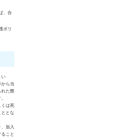
ば、合
護ポリ
とい
等から当
られた際
す。
しくは死
こととな
り、加入
すること