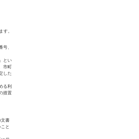
ます。
番号、
」とい
、市町
定した
める利
の措置
の文書
いこと