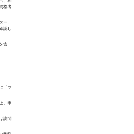
合、相
資格者
ター」
確認し
を含
に「マ
上、申
は訪問