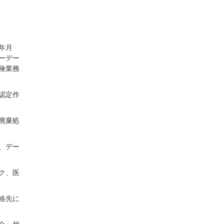
年月
ーデー
険業務
認定作
廃棄処
、デー
ク、医
絡先に