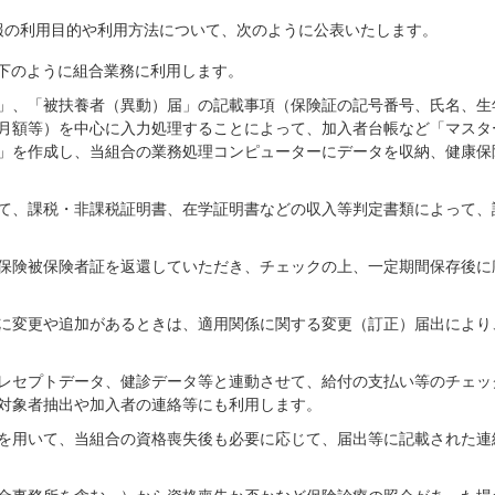
報の利用目的や利用方法について、次のように公表いたします。
下のように組合業務に利用します。
」、「被扶養者（異動）届」の記載事項（保険証の記号番号、氏名、生
月額等）を中心に入力処理することによって、加入者台帳など「マスタ
」を作成し、当組合の業務処理コンピューターにデータを収納、健康保
て、課税・非課税証明書、在学証明書などの収入等判定書類によって、
保険被保険者証を返還していただき、チェックの上、一定期間保存後に
に変更や追加があるときは、適用関係に関する変更（訂正）届出により
レセプトデータ、健診データ等と連動させて、給付の支払い等のチェッ
対象者抽出や加入者の連絡等にも利用します。
を用いて、当組合の資格喪失後も必要に応じて、届出等に記載された連