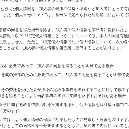
ただいた個人情報を、加入者の健康の保持・増進など加入者にとって有
。また、個人番号については、番号法で定められた利用範囲において特
事前の同意を得た場合を除き、加入者の個人情報を第三者に提供いたし
人情報（以下「特定個人情報」という。）については、本人の同意有無
供致しません。ただし、特定個人情報でない個人情報について、次の各
ることなく、加入者の個人情報を第三者に提供することがあります。
ために必要であって、加入者の同意を得ることが困難である場合
な育成の推進のために必要であって、加入者の同意を得ることが困難で
はその委託を受けた者が法令の定める事務を遂行することに対して協力
同意を得ることにより当該事務の遂行に支障を及ぼすおそれがある場合
保護に関する教育啓蒙活動を実施するほか、個人情報を取り扱う部門ご
に努めます。
いては、より個人情報の保護に配慮したものに見直し・改善を図ります
相手としての適格性を十分審査するとともに、契約書の内容についても