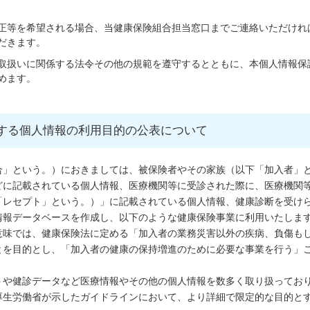
正等を希望される場合、当健康保険組合担当窓口までご連絡いただけれ
だきます。
取扱いに関係する法令その他の規範を遵守するとともに、本個人情報保
めます。
する個人情報の利用目的の公表について
合」という。）におきましては、被保険者やその家族（以下「加入者」
どに記載されている個人情報、医療機関等に受診された際に、医療機関
「レセプト」という。）」に記載されている個人情報、健康診断を受け
情報データベースを作成し、以下のような健康保険事業に利用いたしま
意味では、健康保険法に定める「加入者の業務災害以外の疾病、負傷も
とを目的とし、「加入者の健康の保持増進のために必要な事業を行う」
トや健診データなど医療情報やその他の個人情報を数多く取り扱ってお
厚生労働省が示したガイドラインにおいて、より詳細で限定的な目的と