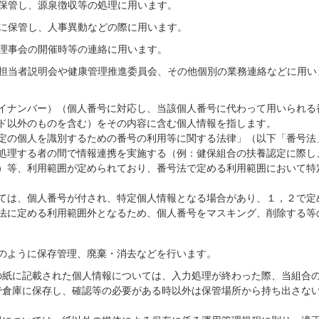
保管し、源泉徴収等の処理に用います。
に保管し、人事異動などの際に用います。
理事会の開催時等の連絡に用います。
担当者説明会や健康管理推進委員会、その他個別の業務連絡などに用い
イナンバー）（個人番号に対応し、当該個人番号に代わって用いられる
ド以外のものを含む）をその内容に含む個人情報を指します。
定の個人を識別するための番号の利用等に関する法律」（以下「番号法
処理する者の間で情報連携を実施する（例：健保組合の扶養認定に際し
）等、利用範囲が定められており、番号法で定める利用範囲において特
ては、個人番号が付され、特定個人情報となる場合があり、１，２で定
法に定める利用範囲外となるため、個人番号をマスキング、削除する等
のように保存管理、廃棄・消去などを行います。
の紙に記載された個人情報については、入力処理が終わった際、当組合
で倉庫に保存し、確認等の必要がある時以外は保管場所から持ち出さな