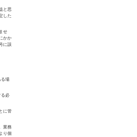
益と思
定した
ませ
にかか
号に該
ある場
する必
とに管
。業務
より個