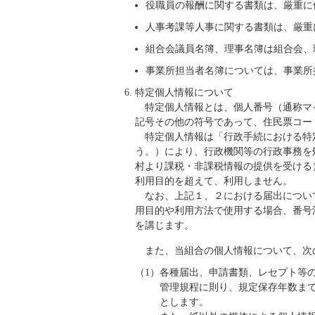
役職員の報酬に関する書類は、厳重に
人事考課等人事に関する書類は、厳重
組合会議員名簿、理事名簿は組合会、
事業所担当者名簿については、事業所
特定個人情報について
特定個人情報とは、個人番号（通称マ
記号その他の符号であって、住民票コー
特定個人情報は「行政手続における特
う。）により、行政機関等の行政事務を
村より課税・非課税情報の提供を受ける
利用目的を超えて、利用しません。
なお、上記１、２における届出につい
用目的や利用方法で使用する場合、番号
を講じます。
また、当組合の個人情報について、次
（1）各種届出、申請書類、レセプト等
管理規程に則り、規定保存年数ま
とします。